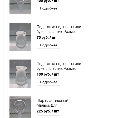
400 руб.
/ шт
см Диаметр горлышко 6
Подробнее
см
Подставка под цветы или
букет. Пластик. Размер:
высота 11 см, диаметр
70 руб.
/ шт
основания 11 см. Вес 50
Подробнее
гр.
Подставка под цветы или
букет. Пластик. Размер:
высота 16 см, диаметр
100 руб.
/ шт
основания 16 см. Вес
Подробнее
100гр
Шар пластиковый.
Малый. Для
флористических
225 руб.
/ шт
композиций из 2х