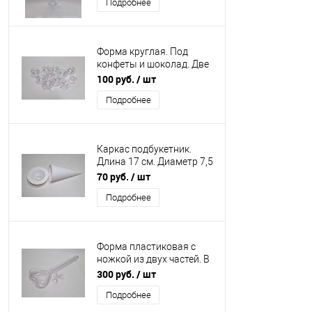
Подробнее
половинок. Диаметр 14
см, диаметр горла 3,5 см
Вес 150 гр.
Форма круглая. Под
конфеты и шоколад. Две
половинки. Диаметр 4 см.
100 руб.
/ шт
Упаковка 10 шт.
Подробнее
Каркас подбукетник.
Длина 17 см. Диаметр 7,5
см. Вес 50 гр.
70 руб.
/ шт
Подробнее
Форма пластиковая с
ножкой из двух частей. В
комплекте 3 держателя
300 руб.
/ шт
для конфет, фруктов.
Подробнее