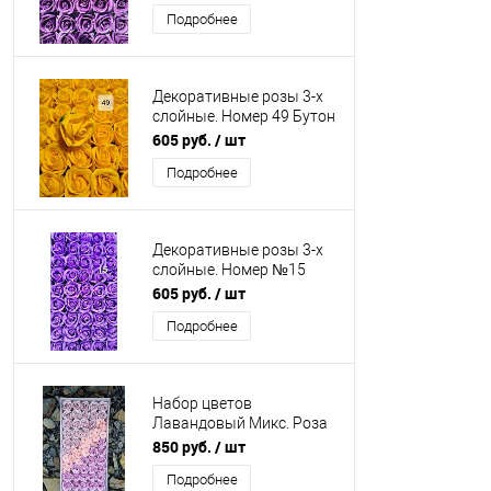
Подробнее
Декоративные розы 3-х
слойные. Номер 49 Бутон
5 см. Искусственные
605 руб.
/ шт
Подробнее
Декоративные розы 3-х
слойные. Номер №15
Бутон 5 см.
605 руб.
/ шт
Искусственные
Подробнее
Набор цветов
Лавандовый Микс. Роза
3/53, сакура розовая.
850 руб.
/ шт
Упаковка 50 шт
Подробнее