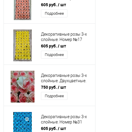
Бутон 5 см.
605 руб.
/ шт
Искусственные
Подробнее
Декоративные розы 3-х
слойные. Номер №17
Бутон 5 см.
605 руб.
/ шт
Искусственные
Подробнее
Декоративные розы 3-х
слойные. Двухцветные.
Белые с розовым кантом
750 руб.
/ шт
Подробнее
Декоративные розы 3-х
слойные. Номер №31
Бутон 5 см. Упаковка 50
605 руб.
/ шт