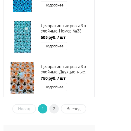
шт. Искусственные
Подробнее
Декоративные розы 3-х
слойные. Номер №33
Бутон 5 см. Упаковка 50
605 руб.
/ шт
шт. Искусственные
Подробнее
Декоративные розы 3-х
слойные. Двухцветные.
Белый с оранжевым.
750 руб.
/ шт
Уп-50 шт одного цвета
Подробнее
Назад
1
2
Вперед