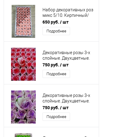
Набор декоративных роз
микс 5/10. Кирпичный/
персиково-розовый.
650 руб.
/ шт
Упаковка 50 шт.
Подробнее
Искусственные
Декоративные розы 3-х
слойные. Двухцветные.
Белые с красным кантом
750 руб.
/ шт
Подробнее
Декоративные розы 3-х
слойные. Двухцветные.
Сиреневые
750 руб.
/ шт
Подробнее