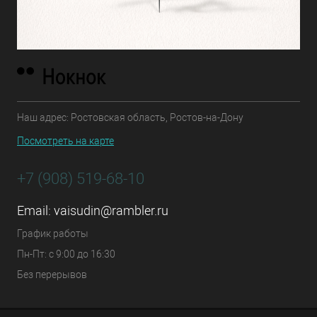
Наш адрес: Ростовская область, Ростов-на-Дону
Посмотреть на карте
+7 (908) 519-68-10
Email:
vaisudin@rambler.ru
График работы
Пн-Пт: с 9:00 до 16:30
Без перерывов