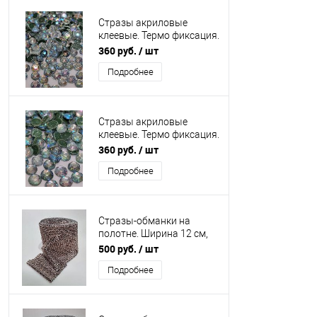
Стразы акриловые
клеевые. Термо фиксация.
Голографические. Размер
360 руб.
/ шт
5 мм. Вес 0,5 кг.
Подробнее
Стразы акриловые
клеевые. Термо фиксация.
Голографические. Размер
360 руб.
/ шт
7 мм. Вес 0,5 кг.
Подробнее
Стразы-обманки на
полотне. Ширина 12 см,
длина 9 метров. Цвет
500 руб.
/ шт
бронза. Вес 700 гр.
Подробнее