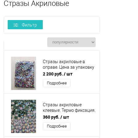
Стразы Акриловые
Фильтр
Стразы акриловые в
оправе. Цена за упаковку
2000 шт
2 200 руб.
/ шт
Подробнее
Стразы акриловые
клеевые. Термо фиксация.
Голографические. Размер
360 руб.
/ шт
4 мм. Вес 0,5 кг.
Подробнее