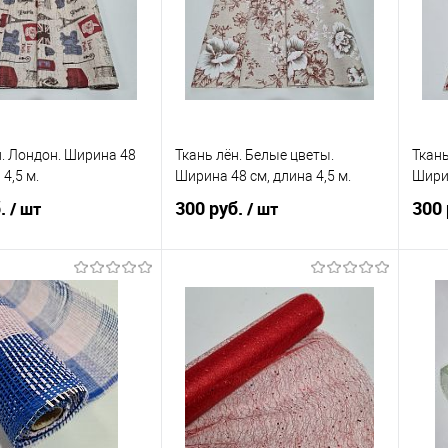
анное
В наличии
В избранное
В наличии
В 
н. Лондон. Ширина 48
Ткань лён. Белые цветы.
Ткань
 4,5 м.
Ширина 48 см, длина 4,5 м.
Ширин
б.
300 руб.
300 
/ шт
/ шт
В корзину
В корзину
 в 1 клик
Сравнение
Купить в 1 клик
Сравнение
Ку
анное
В наличии
В избранное
В наличии
В 