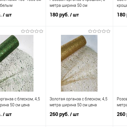
 белым
метра ширина 50 см
крошк
б.
180 руб.
180 
/ шт
/ шт
В корзину
В корзину
 в 1 клик
Сравнение
Купить в 1 клик
Сравнение
Ку
анное
В наличии
В избранное
В наличии
В 
рганза с блеском, 4,5
Золотая органза с блеском, 4,5
Розов
рина 50 см цена
метра ширина 50 см цена
метра
б.
260 руб.
260 
/ шт
/ шт