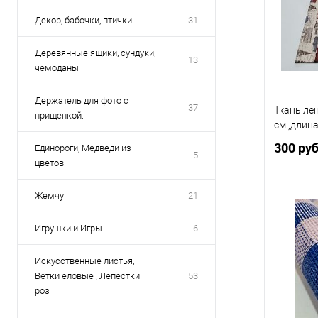
В избр
Декор, бабочки, птички
31
Деревянные ящики, сундуки,
13
чемоданы
Держатель для фото с
37
Ткань лё
прищепкой.
см ,длина
300 ру
Единороги, Медведи из
5
цветов.
Жемчуг
21
Игрушки и Игры
6
Купить
Искусственные листья,
В избр
Ветки еловые , Лепестки
53
роз