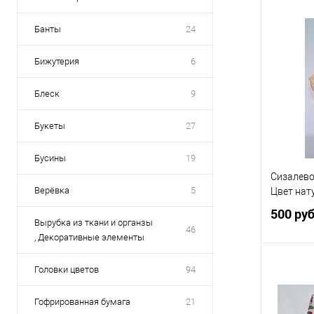
Банты
24
Бижутерия
6
Купить
В избр
Блеск
9
Букеты
27
Бусины
19
Сизалевое
Верёвка
5
Цвет нат
500 ру
Вырубка из ткани и органзы
46
, Декоративные элементы
Головки цветов
94
Гофрированная бумага
21
Купить