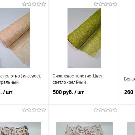
В корзину
В корзину
 в 1 клик
Сравнение
Купить в 1 клик
Сравнение
Ку
анное
В наличии
В избранное
В наличии
В 
 полотно ( клеевое).
Сизалевое полотно. Цвет
Белая
уральный.
светло - зелёный .
б.
500 руб.
260 
/ шт
/ шт
В корзину
В корзину
 в 1 клик
Сравнение
Купить в 1 клик
Сравнение
Ку