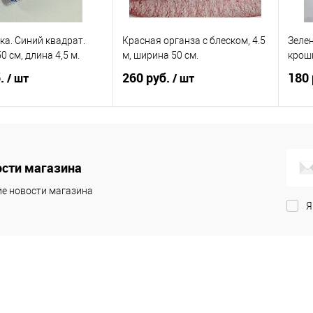
ка. Синий квадрат.
Красная органза с блеском, 4.5
Зелен
 см, длина 4,5 м.
м, ширина 50 см.
крошк
б.
260 руб.
180 
/ шт
/ шт
В корзину
В корзину
сти магазина
 в 1 клик
Сравнение
Купить в 1 клик
Сравнение
Ку
е новости магазина
анное
В наличии
В избранное
В наличии
В 
Я