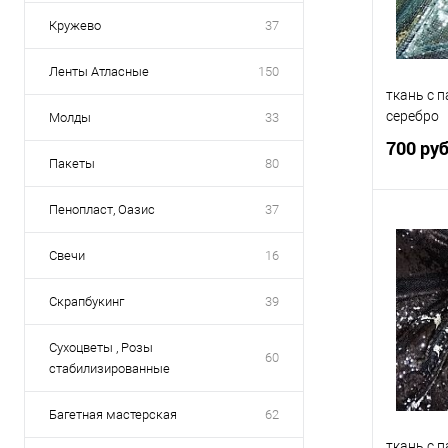
Кружево
37
Ленты Атласные
150
ткань с 
серебро
Молды
33
700 ру
Пакеты
80
Пенопласт, Оазис
37
Свечи
16
Купить
Скрапбукинг
39
В избр
Сухоцветы , Розы
60
стабилизированные
Багетная мастерская
62
ткань с 