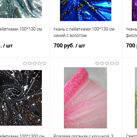
пайетками 100*130 см
ткань с пайетками 100*130 см
ткань
синий с золотом
фиол
б.
700 руб.
700 
/ шт
/ шт
В корзину
В корзину
 в 1 клик
Сравнение
Купить в 1 клик
Сравнение
Ку
анное
В наличии
В избранное
В наличии
В 
пайетками 100*1300 см
Розовая органза с крошкой, 3
Светл