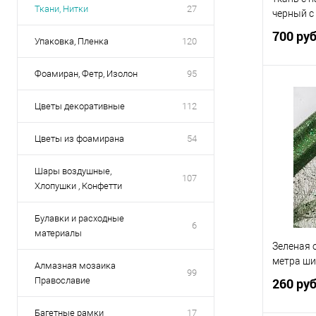
Ткани, Нитки
27
черный с
700 ру
Упаковка, Пленка
120
Фоамиран, Фетр, Изолон
95
Цветы декоративные
112
Купить
Цветы из фоамирана
54
В избр
Шары воздушные,
107
Хлопушки , Конфетти
Булавки и расходные
6
материалы
Зеленая о
метра ши
Алмазная мозаика
99
Православие
260 ру
Багетные рамки
17