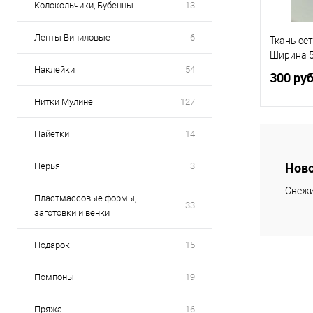
Колокольчики, Бубенцы
13
Ленты Виниловые
6
Ткань сет
Ширина 50
Наклейки
54
300 ру
Нитки Mулине
127
Пайетки
14
Ново
Перья
3
Купить
Свежи
В избр
Пластмассовые формы,
33
заготовки и венки
Подарок
15
Помпоны
19
Пряжа
16