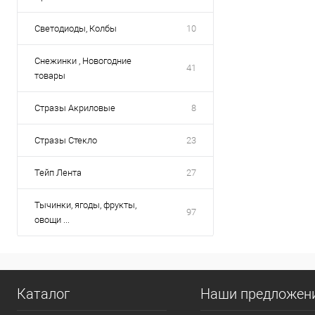
Светодиоды, Колбы
10
Снежинки , Новогодние
41
товары
Стразы Акриловые
8
Стразы Стекло
23
Тейп Лента
27
Тычинки, ягоды, фрукты,
97
овощи ...
Каталог
Наши предложен