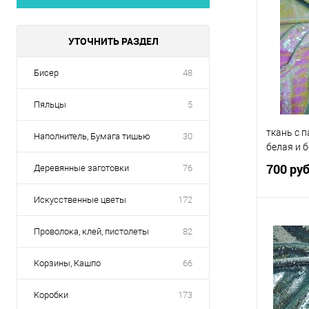
УТОЧНИТЬ РАЗДЕЛ
Бисер
48
Пяльцы
5
ткань с 
Наполнитель, Бумага тишью
30
белая и 
700 ру
Деревянные заготовки
76
Искусственные цветы
172
Проволока, клей, пистолеты
82
Купить
Корзины, Кашпо
66
В избр
Коробки
173