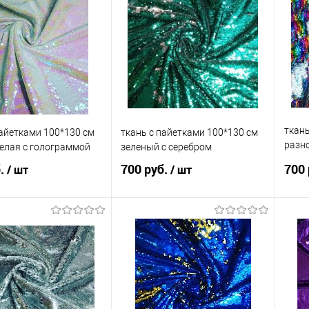
ткань
пайетками 100*130 см
ткань с пайетками 100*130 см
разно
белая с голограммой
зеленый с серебром
сере
б.
700 руб.
700 
/ шт
/ шт
В корзину
В корзину
 в 1 клик
Сравнение
Купить в 1 клик
Сравнение
Ку
анное
В наличии
В избранное
В наличии
В 