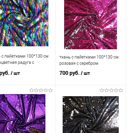
 с пайетками 100*130 см
ткань с пайетками 100*130 см
цветная радуга с
розовая с серебром
бром
руб.
700 руб.
/ шт
/ шт
В корзину
В корзину
пить в 1 клик
Сравнение
Купить в 1 клик
Сравнение
избранное
В наличии
В избранное
В наличии