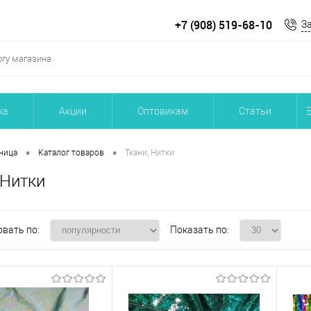
+7 (908) 519-68-10
З
ка
Акции
Оптовикам
Статьи
•
•
ница
Каталог товаров
Ткани, Нитки
 Нитки
вать по:
Показать по: