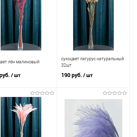
сухоцвет лагурус натуральный
цвет лён малиновый
32шт
руб.
190 руб.
/ шт
/ шт
В корзину
В корзину
пить в 1 клик
Сравнение
Купить в 1 клик
Сравнение
избранное
В наличии
В избранное
В наличии