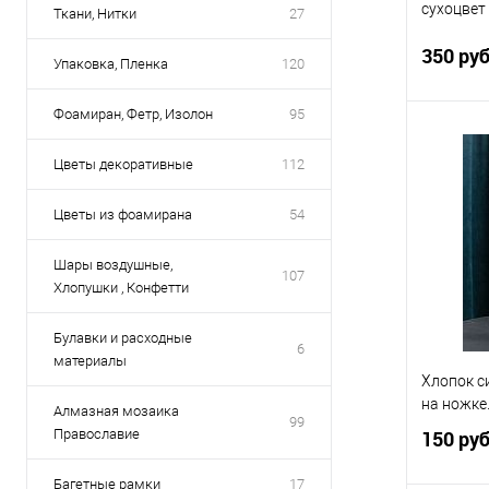
сухоцвет
Ткани, Нитки
27
350 ру
Упаковка, Пленка
120
Фоамиран, Фетр, Изолон
95
Цветы декоративные
112
Купить
Цветы из фоамирана
54
В избр
Шары воздушные,
107
Хлопушки , Конфетти
Булавки и расходные
6
материалы
Хлопок с
на ножке.
Алмазная мозаика
99
Православие
150 ру
Багетные рамки
17