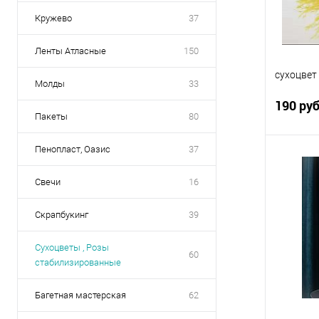
Кружево
37
Ленты Атласные
150
сухоцвет
Молды
33
190 ру
Пакеты
80
Пенопласт, Оазис
37
Свечи
16
Купить
Скрапбукинг
39
В избр
Сухоцветы , Розы
60
стабилизированные
Багетная мастерская
62