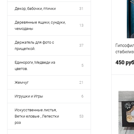
В избр
Декор, бабочки, птички
31
Деревянные ящики, сундуки,
13
чемоданы
Держатель для фото с
37
Гипсофи
прищепкой.
стабилиз
натураль
450 ру
Единороги, Медведи из
5
цветов.
Жемчуг
21
Игрушки и Игры
6
Купить
Искусственные листья,
В избр
Ветки еловые , Лепестки
53
роз