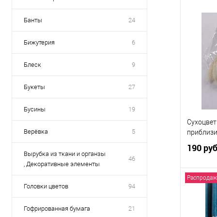
Банты
24
Бижутерия
6
Купить
В избр
Блеск
9
Букеты
27
Бусины
19
Сухоцвет
Верёвка
5
приблизи
190 ру
Вырубка из ткани и органзы
46
, Декоративные элементы
Распродаж
Головки цветов
94
Гофрированная бумага
21
Купить