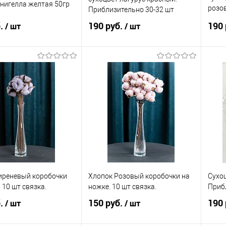
 нигелла желтая 50гр
розов
Приблизительно 30-32 шт
32шт
б.
190 руб.
190 
/ шт
/ шт
В корзину
В корзину
 в 1 клик
Сравнение
Купить в 1 клик
Сравнение
Ку
анное
В наличии
В избранное
В наличии
В 
иреневый коробочки
Хлопок Розовый коробочки на
Сухо
 10 шт связка.
ножке. 10 шт связка.
Приб
б.
150 руб.
190 
/ шт
/ шт