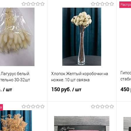
Распр
В корзину
В корзину
 в 1 клик
Сравнение
Купить в 1 клик
Сравнение
Ку
анное
В наличии
В избранное
В наличии
В 
Гипс
 Лагурус белый.
Хлопок Желтый коробочки на
стаб
тельно 30-32шт
ножке. 10 шт связка
крас
б.
150 руб.
450 
/ шт
/ шт
а
В корзину
В корзину
 в 1 клик
Сравнение
Купить в 1 клик
Сравнение
Ку