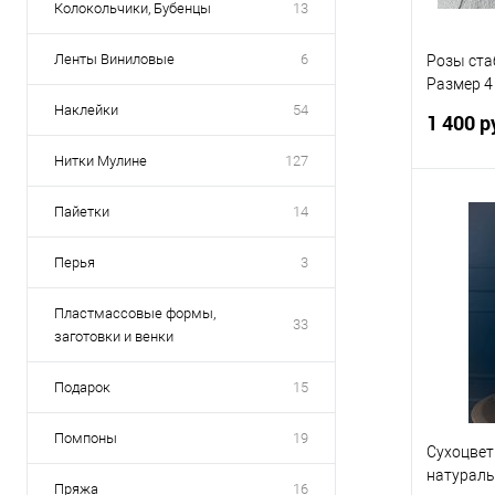
Колокольчики, Бубенцы
13
Ленты Виниловые
6
Розы ста
Размер 4 
Цвет кре
Наклейки
54
1 400 р
Нитки Mулине
127
Пайетки
14
Перья
3
Купить
В избр
Пластмассовые формы,
33
заготовки и венки
Подарок
15
Помпоны
19
Сухоцвет
натураль
Пряжа
16