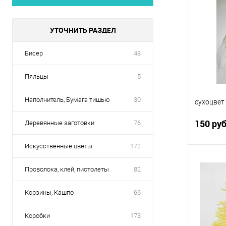
УТОЧНИТЬ РАЗДЕЛ
Бисер
48
Пяльцы
5
Наполнитель, Бумага тишью
30
сухоцвет
150 ру
Деревянные заготовки
76
Искусственные цветы
172
Проволока, клей, пистолеты
82
Купить
Корзины, Кашпо
66
В избр
Коробки
173