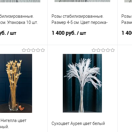
билизированные.
Розы стабилизированные.
Розы
см. Упаковка 10 шт.
Размер 4-5 см. Цвет персика-
Разме
м- брюле.
бежевый.
розов
уб.
1 400 руб.
1 40
/ шт
/ шт
В корзину
В корзину
 в 1 клик
Сравнение
Купить в 1 клик
Сравнение
Ку
анное
В наличии
В избранное
В наличии
В 
 Нигелла цвет
Сухоцвет Аурея цвет белый
ный.