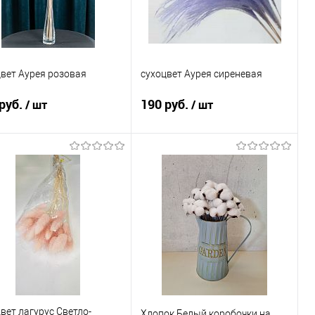
вет Аурея розовая
сухоцвет Аурея сиреневая
руб.
190 руб.
/ шт
/ шт
В корзину
В корзину
пить в 1 клик
Сравнение
Купить в 1 клик
Сравнение
избранное
В наличии
В избранное
В наличии
вет лагурус Светло-
Хлопок Белый коробочки на