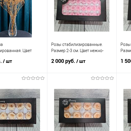
анное
В наличии
В избранное
В наличии
В 
ла
Розы стабилизированные.
Розы
ированная. Цвет
Размер 2-3 см. Цвет нежно-
Разме
ный.
розовый.
перси
б.
2 000 руб.
1 50
/ шт
/ шт
В корзину
В корзину
 в 1 клик
Сравнение
Купить в 1 клик
Сравнение
Ку
анное
В наличии
В избранное
В наличии
В 