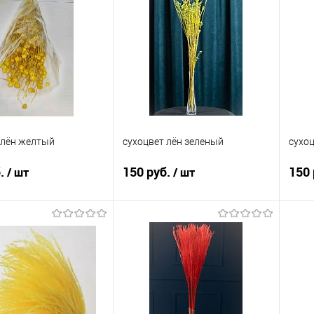
 лён желтый
сухоцвет лён зеленый
сухо
б.
150 руб.
150 
/ шт
/ шт
В корзину
В корзину
 в 1 клик
Сравнение
Купить в 1 клик
Сравнение
Ку
анное
В наличии
В избранное
В наличии
В 