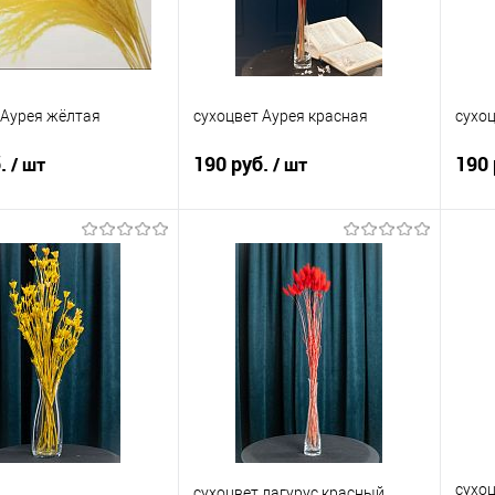
 Аурея жёлтая
сухоцвет Аурея красная
сухоц
б.
190 руб.
190 
/ шт
/ шт
В корзину
В корзину
 в 1 клик
Сравнение
Купить в 1 клик
Сравнение
Ку
анное
В наличии
В избранное
В наличии
В 
сухоц
сухоцвет лагурус красный.