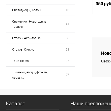
350 ру
Светодиоды, Колбы
10
Снежинки , Новогодние
41
товары
Купить
Стразы Акриловые
8
В избр
Стразы Стекло
23
Ново
Тейп Лента
27
Свежи
Тычинки, ягоды, фрукты,
97
овощи ...
Каталог
Наши предложен