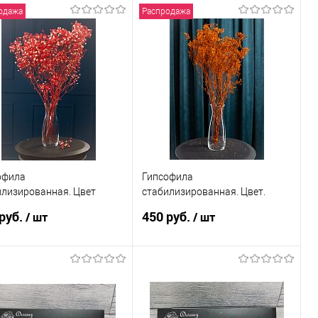
одажа
Распродажа
В корзину
В корзину
пить в 1 клик
Сравнение
Купить в 1 клик
Сравнение
избранное
В наличии
В избранное
В наличии
офила
Гипсофила
илизированная. Цвет
стабилизированная. Цвет.
ный.
Оранжевый.
руб.
450 руб.
/ шт
/ шт
В корзину
В корзину
пить в 1 клик
Сравнение
Купить в 1 клик
Сравнение