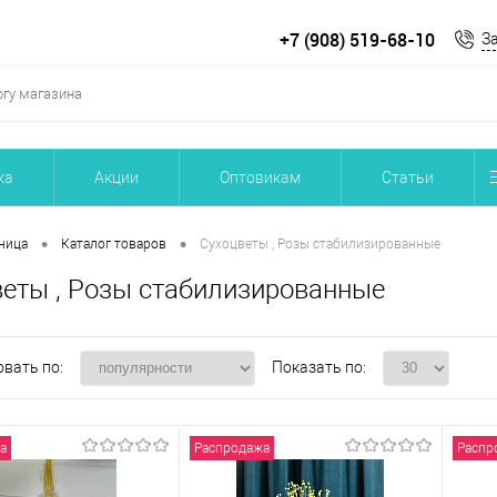
+7 (908) 519-68-10
З
ка
Акции
Оптовикам
Статьи
•
•
ница
Каталог товаров
Сухоцветы , Розы стабилизированные
еты , Розы стабилизированные
вать по:
Показать по:
а
Распродажа
Распр