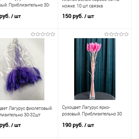
ый. Приблизительно 30-
ножке. 10 шт связка
руб.
150 руб.
/ шт
/ шт
В корзину
В корзину
пить в 1 клик
Сравнение
Купить в 1 клик
Сравнение
избранное
В наличии
В избранное
В наличии
Сухоцвет Лагурус ярко-
цвет Лагурус фиолетовый.
розовый. Приблизительно 30
лизительно 30-32шт
шт
руб.
190 руб.
/ шт
/ шт