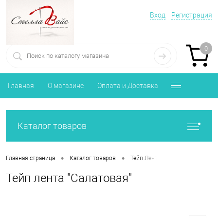
Вход
Регистрация
0
Главная
О магазине
Оплата и Доставка
Каталог товаров
•
•
•
Главная страница
Каталог товаров
Тейп Лента
Тейп лента "Са
Тейп лента "Салатовая"