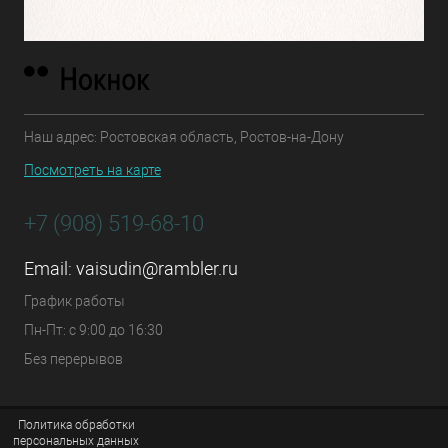
Наш адрес: Ростовская область, Ростов-на-Дону
Посмотреть на карте
+7 (908) 519-68-10
Email:
vaisudin@rambler.ru
График работы
Пн-Пт: с 9:00 до 16:30
Без перерывов
Политика обработки
персональных данных