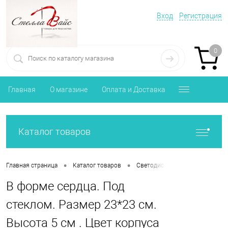
Вход
Регистрация
0
Главная
О магазине
Оплата и Доставка
Каталог товаров
•
•
•
Главная страница
Каталог товаров
Светодиоды, Колбы
В форм
В форме сердца. Под
стеклом. Размер 23*23 см.
Высота 5 см . Цвет корпуса