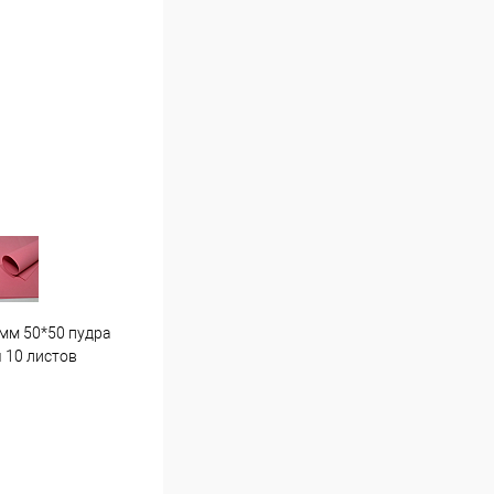
мм 50*50 пудра
Гортензия средняя . Г7 светло
Пион
 10 листов
розовая
16 ш