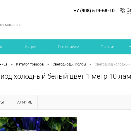
+7 (908) 519-68-10
З
ка
Акции
Оптовикам
Статьи
•
•
•
ница
Каталог товаров
Светодиоды, Колбы
Светодиод холодный 
иод холодный белый цвет 1 метр 10 лам
РЫ
НАЛИЧИЕ