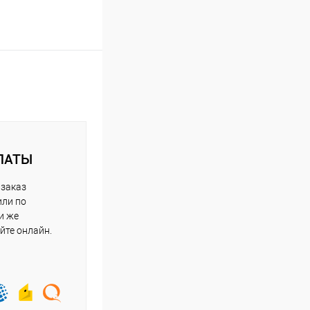
ЛАТЫ
 заказ
или по
и же
йте онлайн.