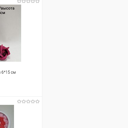
 6*15 см
ину
Сравнение