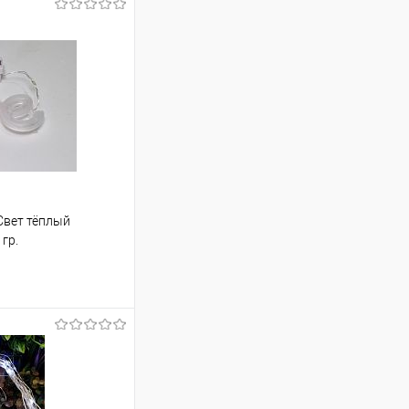
Свет тёплый
гр.
ину
Сравнение