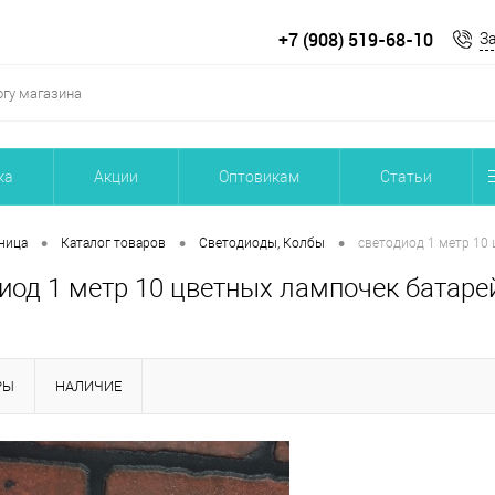
+7 (908) 519-68-10
З
ка
Акции
Оптовикам
Статьи
•
•
•
ница
Каталог товаров
Светодиоды, Колбы
светодиод 1 метр 10 
иод 1 метр 10 цветных лампочек батаре
РЫ
НАЛИЧИЕ