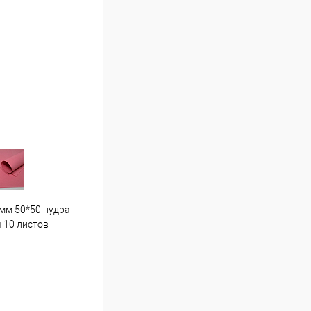
мм 50*50 пудра
Гортензия средняя . Г7 светло
Пион
 10 листов
розовая
16 ш