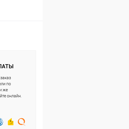
ЛАТЫ
 заказ
или по
и же
йте онлайн.