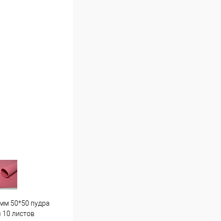
мм 50*50 пудра
Гортензия средняя . Г7 светло
Пион
 10 листов
розовая
16 ш