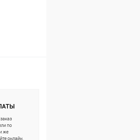
ЛАТЫ
 заказ
или по
и же
йте онлайн.