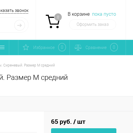
аказать звонок
В корзине
пока пусто
0
Оформить заказ
0
0
Избранное
Сравнение
ы. Сиреневый. Размер М средний
й. Размер М средний
65 руб.
/ шт