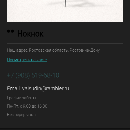
Наш адрес: Ростовская область, Ростов-на-Дону
Посмотреть на карте
+7 (908) 519-68-10
Email:
vaisudin@rambler.ru
График работы
Пн-Пт: с 9:00 до 16:30
Без перерывов