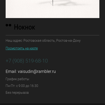
Наш адрес: Ростовская область, Ростов-на-Дону
Посмотреть на карте
+7 (908) 519-68-10
Email:
vaisudin@rambler.ru
График работы
Пн-Пт: с 9:00 до 16:30
Без перерывов