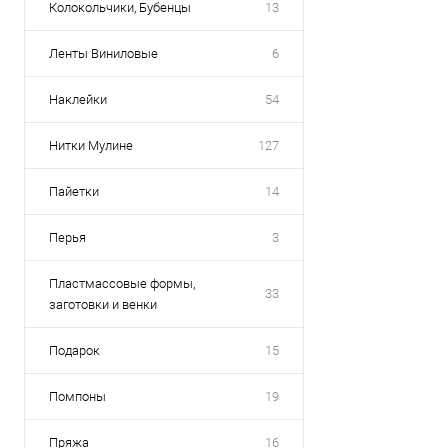
Колокольчики, Бубенцы
13
Ленты Виниловые
6
Наклейки
54
Нитки Mулине
127
Пайетки
14
Перья
3
Пластмассовые формы,
33
заготовки и венки
Подарок
15
Помпоны
19
Пряжа
16