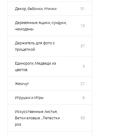
Декор, бабочки, птички
31
Деревянные ящики, сундуки,
13
чемоданы
Держатель для фото с
37
прищепкой.
Единороги, Медведи из
5
цветов.
Жемчуг
21
Игрушки и Игры
6
Искусственные листья,
Ветки еловые , Лепестки
53
роз