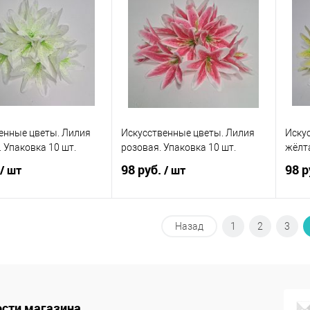
енные цветы. Лилия
Искусственные цветы. Лилия
Иску
 Упаковка 10 шт.
розовая. Упаковка 10 шт.
жёлта
98 руб.
98 р
/ шт
/ шт
В корзину
Назад
В корзину
1
2
3
 в 1 клик
Сравнение
Купить в 1 клик
К
Ку
сравнению
анное
В наличии
В избранное
В наличии
В 
сти магазина