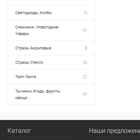
Светодиоды, Колбы
10
Снежинки , Новогодние
41
товары
Стразы Акриловые
8
Стразы Стекло
23
Тейп Лента
27
Тычинки, ягоды, фрукты,
97
овощи ...
Каталог
Наши предложен