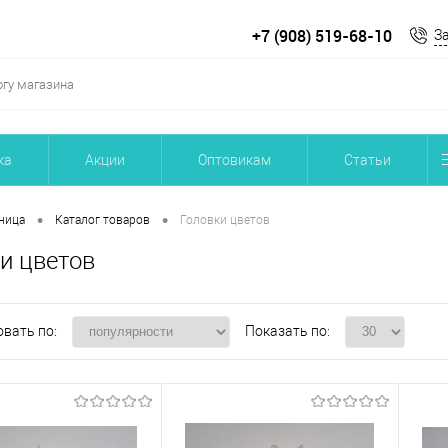
+7 (908) 519-68-10
З
ка
Акции
Оптовикам
Статьи
•
•
ница
Каталог товаров
Головки цветов
и цветов
вать по:
Показать по: