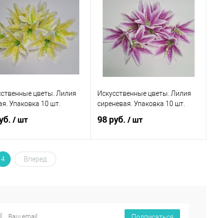
сственные цветы. Лилия
Искусственные цветы. Лилия
я. Упаковка 10 шт.
сиреневая. Упаковка 10 шт.
уб.
98 руб.
/ шт
/ шт
4
В корзину
Вперед
В корзину
пить в 1 клик
К
Купить в 1 клик
К
сравнению
сравнению
избранное
В наличии
В избранное
В наличии
Подписаться