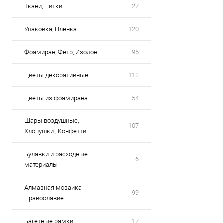
Ткани, Нитки
27
Упаковка, Пленка
120
Фоамиран, Фетр, Изолон
95
Цветы декоративные
112
Цветы из фоамирана
54
Шары воздушные,
107
Хлопушки , Конфетти
Булавки и расходные
6
материалы
Алмазная мозаика
99
Православие
Багетные рамки
17