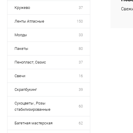
Кружево
37
Свежи
Ленты Атласные
150
Молды
33
Пакеты
80
Пенопласт, Оазис
37
Свечи
16
Скрапбукинг
39
Сухоцветы , Розы
60
стабилизированные
Багетная мастерская
62