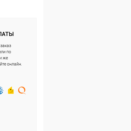
ЛАТЫ
 заказ
или по
и же
йте онлайн.