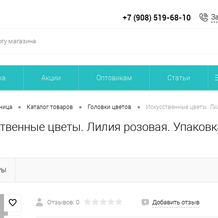
+7 (908) 519-68-10
З
ка
Акции
Оптовикам
Статьи
•
•
•
ница
Каталог товаров
Головки цветов
Искусственные цветы. Лил
твенные цветы. Лилия розовая. Упаковк
РЫ
Отзывов: 0
Добавить отзыв