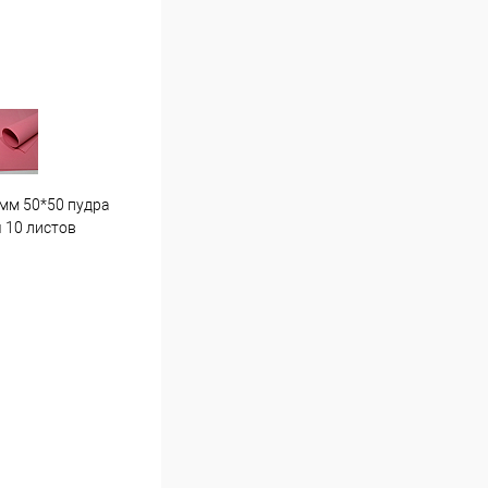
мм 50*50 пудра
Гортензия средняя . Г7 светло
Пион
 10 листов
розовая
16 ш