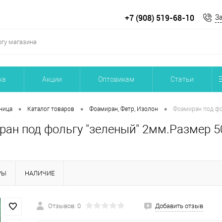
+7 (908) 519-68-10
З
ка
Акции
Оптовикам
Статьи
•
•
•
ница
Каталог товаров
Фоамиран, Фетр, Изолон
Фоамиран под фол
ан под фольгу "зеленый" 2мм.Размер 50
РЫ
НАЛИЧИЕ
Отзывов: 0
Добавить отзыв