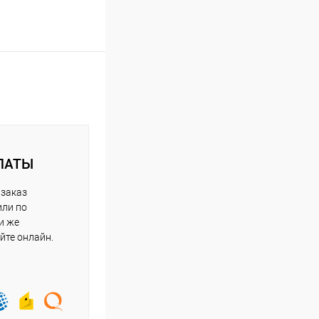
ЛАТЫ
 заказ
или по
и же
йте онлайн.