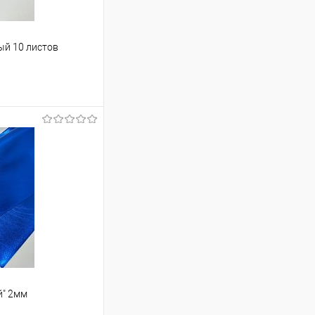
ый 10 листов
ину
Сравнение
В наличии
й" 2мм