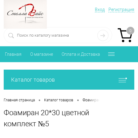
Вход
Регистрация
0
Главная
О магазине
Оплата и Доставка
Каталог товаров
•
•
•
Главная страница
Каталог товаров
Фоамиран, Фетр, Изолон
Ф
Фоамиран 20*30 цветной
комплект №5