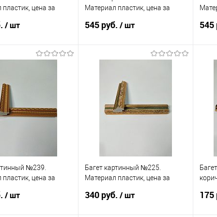
 пластик, цена за
Материал пластик, цена за
Матер
палку
палк
б.
545 руб.
545 
/ шт
/ шт
В корзину
В корзину
 в 1 клик
Сравнение
Купить в 1 клик
Сравнение
Ку
анное
В наличии
В избранное
В наличии
В 
ртинный №239.
Багет картинный №225.
Баге
 пластик, цена за
Материал пластик, цена за
кори
палку
пласт
б.
340 руб.
175 
/ шт
/ шт