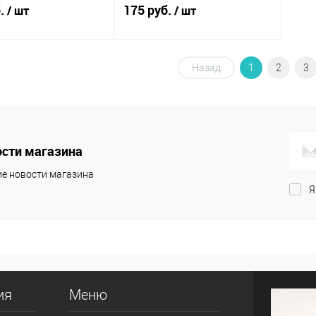
палку
б.
175 руб.
/ шт
/ шт
В корзину
В корзину
Назад
1
2
3
 в 1 клик
Сравнение
Купить в 1 клик
Сравнение
анное
В наличии
В избранное
В наличии
сти магазина
е новости магазина
Я
ия
Меню