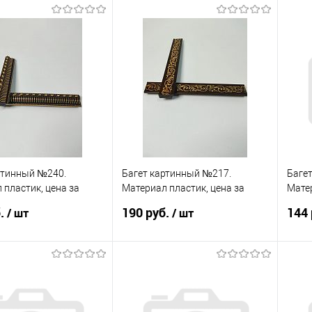
В корзину
В корзину
 в 1 клик
Сравнение
Купить в 1 клик
Сравнение
Ку
анное
В наличии
В избранное
В наличии
В 
ртинный №240.
Багет картинный №217.
Баге
 пластик, цена за
Материал пластик, цена за
Матер
палку
палк
б.
190 руб.
144 
/ шт
/ шт
В корзину
В корзину
 в 1 клик
Сравнение
Купить в 1 клик
Сравнение
Ку