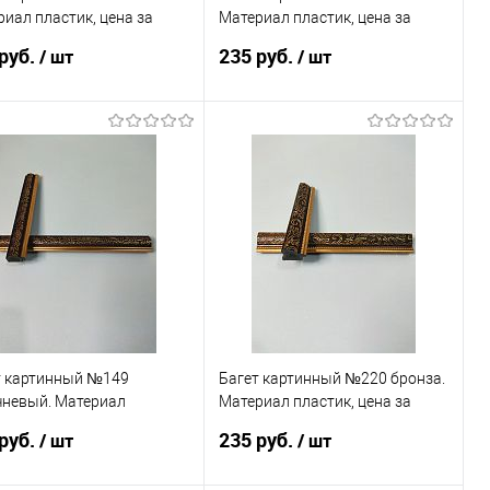
иал пластик, цена за
Материал пластик, цена за
у
палку
руб.
235 руб.
/ шт
/ шт
В корзину
В корзину
пить в 1 клик
Сравнение
Купить в 1 клик
Сравнение
избранное
В наличии
В избранное
В наличии
т картинный №149
Багет картинный №220 бронза.
чневый. Материал
Материал пластик, цена за
ик, цена за палку
палку
руб.
235 руб.
/ шт
/ шт