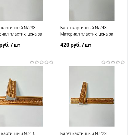
т картинный №238.
Багет картинный №243.
иал пластик, цена за
Материал пластик, цена за
у
палку
руб.
420 руб.
/ шт
/ шт
В корзину
В корзину
пить в 1 клик
Сравнение
Купить в 1 клик
Сравнение
избранное
В наличии
В избранное
В наличии
т картинный №210.
Багет картинный №223.