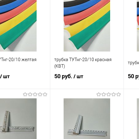
УТнг-20/10 желтая
трубка ТУТнг-20/10 красная
трубк
(КВТ)
50 руб.
50 р
/ шт
/ шт
В корзину
В корзину
 в 1 клик
Сравнение
Купить в 1 клик
Сравнение
Ку
анное
В наличии
В избранное
В наличии
В 