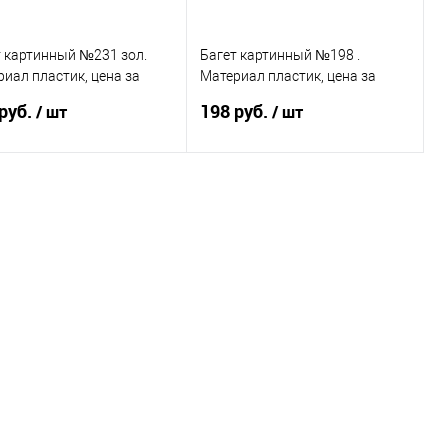
т картинный №231 зол.
Багет картинный №198 .
иал пластик, цена за
Материал пластик, цена за
у
палку
руб.
198 руб.
/ шт
/ шт
В корзину
В корзину
пить в 1 клик
Сравнение
Купить в 1 клик
Сравнение
избранное
В наличии
В избранное
В наличии