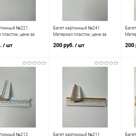
ртинный №221.
Багет картинный №241.
Баге
 пластик, цена за
Материал пластик, цена за
Матер
палку
палк
б.
200 руб.
200 
/ шт
/ шт
В корзину
В корзину
 в 1 клик
Сравнение
Купить в 1 клик
Сравнение
Ку
анное
В наличии
В избранное
В наличии
В 
ртинный №212.
Багет картинный №211.
Баге