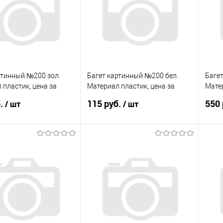
анное
В наличии
В избранное
В наличии
В 
ртинный №200 зол.
Багет картинный №200 бел.
Баге
 пластик, цена за
Материал пластик, цена за
Матер
палку
палк
б.
115 руб.
550 
/ шт
/ шт
В корзину
В корзину
 в 1 клик
Сравнение
Купить в 1 клик
Сравнение
Ку
анное
В наличии
В избранное
В наличии
В 