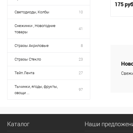
палку
175 ру
Светодиоды, Колбы
10
Снежинки , Новогодние
41
товары
Купить
Стразы Акриловые
8
В избр
Стразы Стекло
23
Ново
Тейп Лента
27
Свежи
Тычинки, ягоды, фрукты,
97
овощи ...
Каталог
Наши предложен