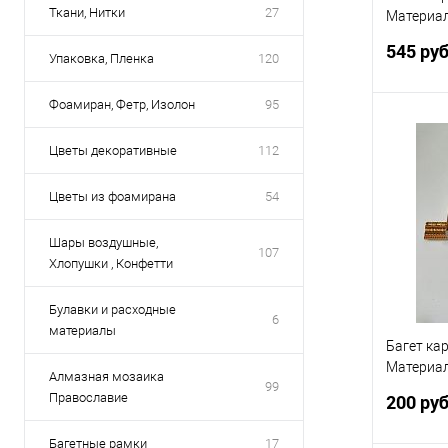
Ткани, Нитки
27
Материал
палку
545 ру
Упаковка, Пленка
120
Фоамиран, Фетр, Изолон
95
Цветы декоративные
112
Купить
Цветы из фоамирана
54
В избр
Шары воздушные,
107
Хлопушки , Конфетти
Булавки и расходные
6
материалы
Багет ка
Материал
Алмазная мозаика
99
палку
Православие
200 ру
Багетные рамки
17