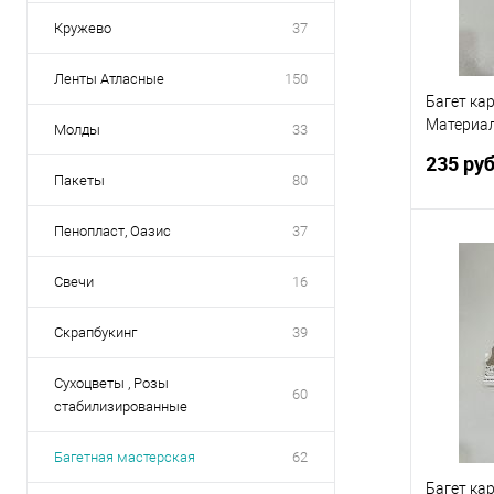
Кружево
37
Ленты Атласные
150
Багет ка
Материал
Молды
33
палку
235 ру
Пакеты
80
Пенопласт, Оазис
37
Свечи
16
Купить
Скрапбукинг
39
В избр
Сухоцветы , Розы
60
стабилизированные
Багетная мастерская
62
Багет ка