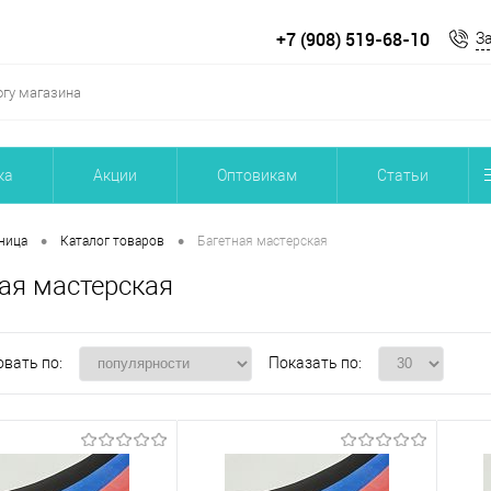
+7 (908) 519-68-10
З
ка
Акции
Оптовикам
Статьи
•
•
ница
Каталог товаров
Багетная мастерская
ая мастерская
вать по:
Показать по: