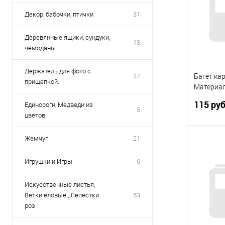
В избр
Декор, бабочки, птички
31
Деревянные ящики, сундуки,
13
чемоданы
Держатель для фото с
37
Багет ка
прищепкой.
Материал
палку
115 ру
Единороги, Медведи из
5
цветов.
Жемчуг
21
Игрушки и Игры
6
Купить
Искусственные листья,
В избр
Ветки еловые , Лепестки
53
роз