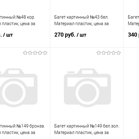
ртинный №48 кор.
Багет картинный №43 бел.
Баге
 пластик, цена за
Материал пластик, цена за
Матер
палку
палк
б.
270 руб.
340 
/ шт
/ шт
В корзину
В корзину
 в 1 клик
Сравнение
Купить в 1 клик
Сравнение
Ку
анное
В наличии
В избранное
В наличии
В 
ртинный №149 бронза.
Багет картинный №149 бел.зол.
 пластик, цена за
Материал пластик, цена за