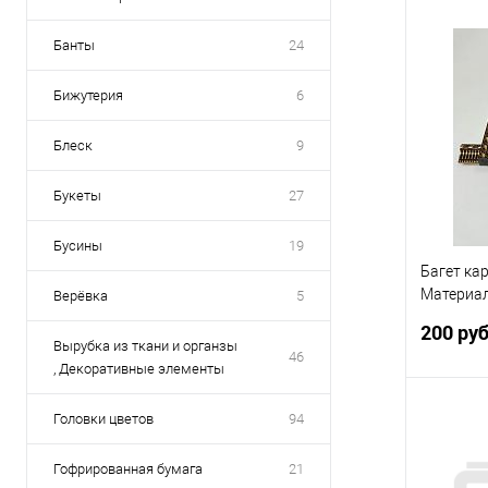
Банты
24
Бижутерия
6
Купить
В избр
Блеск
9
Букеты
27
Бусины
19
Багет ка
Материал
Верёвка
5
палку
200 ру
Вырубка из ткани и органзы
46
, Декоративные элементы
Головки цветов
94
Гофрированная бумага
21
Купить