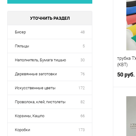
УТОЧНИТЬ РАЗДЕЛ
Бисер
48
Пяльцы
5
трубка Т
Наполнитель, Бумага тишью
30
(КВТ)
50 руб.
Деревянные заготовки
76
Искусственные цветы
172
Проволока, клей, пистолеты
82
Купить
Корзины, Кашпо
66
В избр
Коробки
173