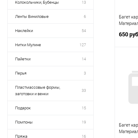
Колокольчики, Бубенцы
13
Ленты Виниловые
6
Багет ка
Материал
палку
Наклейки
54
650 ру
Нитки Mулине
127
Пайетки
14
Перья
3
Купить
В избр
Пластмассовые формы,
33
заготовки и венки
Подарок
15
Помпоны
19
Багет ка
Материал
Пряжа
16