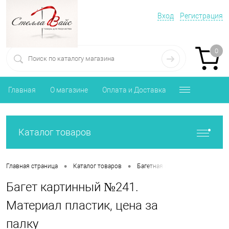
Вход
Регистрация
0
Главная
О магазине
Оплата и Доставка
Каталог товаров
•
•
•
Главная страница
Каталог товаров
Багетная мастерская
Багет
Багет картинный №241.
Материал пластик, цена за
палку