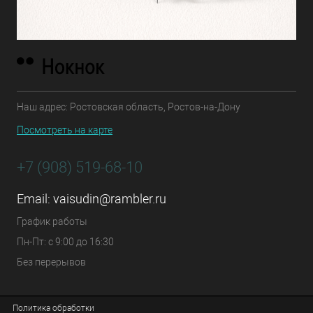
Наш адрес: Ростовская область, Ростов-на-Дону
Посмотреть на карте
+7 (908) 519-68-10
Email:
vaisudin@rambler.ru
График работы
Пн-Пт: с 9:00 до 16:30
Без перерывов
Политика обработки