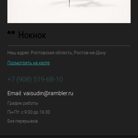
Наш адрес: Ростовская область, Ростов-на-Дону
Посмотреть на карте
+7 (908) 519-68-10
Email:
vaisudin@rambler.ru
График работы
Пн-Пт: с 9:00 до 16:30
Без перерывов