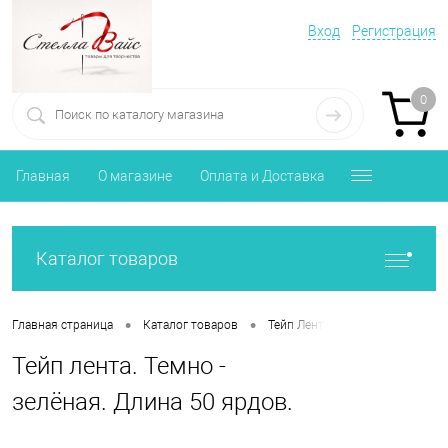
Вход
Регистрация
0
Главная
О магазине
Оплата и Доставка
Каталог товаров
•
•
•
Главная страница
Каталог товаров
Тейп Лента
Тейп лента. Тем
Тейп лента. Темно -
зелёная. Длина 50 ярдов.