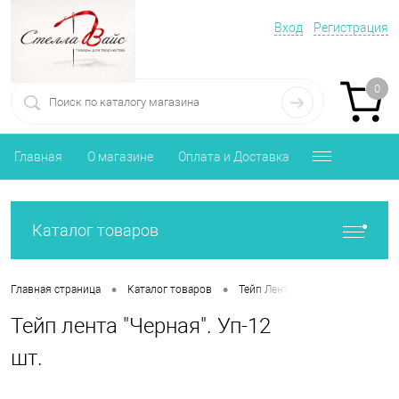
Вход
Регистрация
0
Главная
О магазине
Оплата и Доставка
Каталог товаров
•
•
•
Главная страница
Каталог товаров
Тейп Лента
Тейп лента "Чер
Тейп лента "Черная". Уп-12
шт.