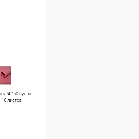
мм 50*50 пудра
Гортензия средняя . Г7 светло
Пион
 10 листов
розовая
16 ш