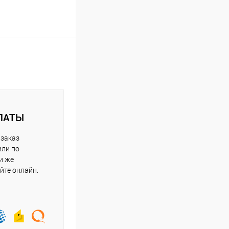
ЛАТЫ
 заказ
или по
и же
йте онлайн.