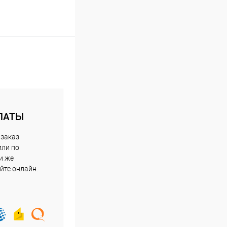
ЛАТЫ
 заказ
или по
и же
йте онлайн.