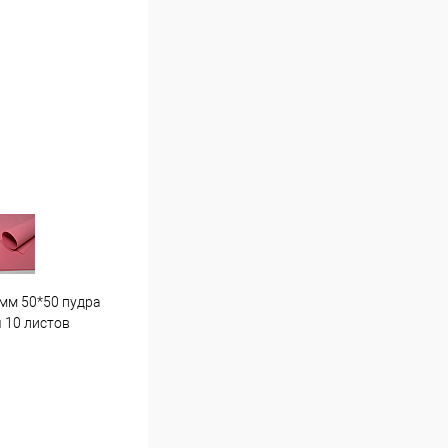
мм 50*50 пудра
Гортензия средняя . Г7 светло
Пион
 10 листов
розовая
16 ш