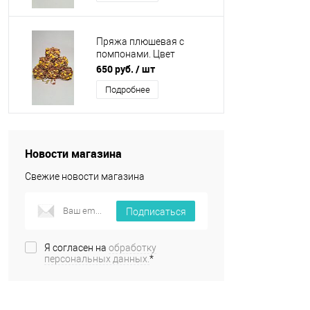
Пряжа плюшевая с
помпонами. Цвет
жёлтый, хаки,
650 руб.
/ шт
коричневый Упаковка 6
Подробнее
шт.
Новости магазина
Свежие новости магазина
Подписаться
Я согласен на
обработку
персональных данных.
*