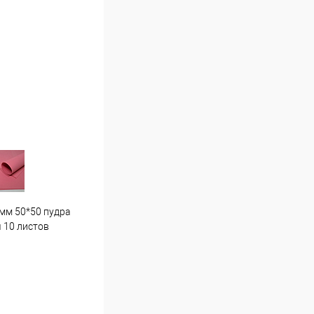
мм 50*50 пудра
Гортензия средняя . Г7 светло
Пион
 10 листов
розовая
16 ш