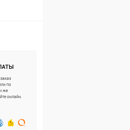
ЛАТЫ
 заказ
или по
и же
йте онлайн.