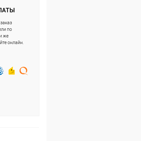
ЛАТЫ
 заказ
или по
и же
йте онлайн.