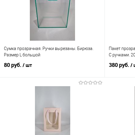
Сумка прозрачная. Ручки вырезаны. Бирюза.
Пакет прозра
Размер L большой
С ручками. 2
80 руб.
380 руб.
/ шт
/
В корзину
Купить в 1 клик
Сравнение
Купить в 1
В избранное
В наличии
В избранно