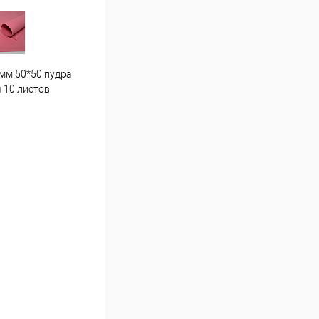
мм 50*50 пудра
Гортензия средняя . Г7 светло
Пион
 10 листов
розовая
16 ш