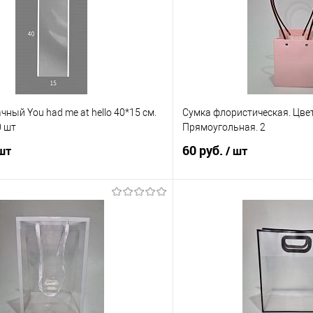
чный You had me at hello 40*15 см.
Сумка флористическая. Цве
0 шт
Прямоугольная. 2
60 руб.
 шт
/ шт
В корзину
В корз
 клик
Сравнение
Купить в 1 клик
е
В наличии
В избранное