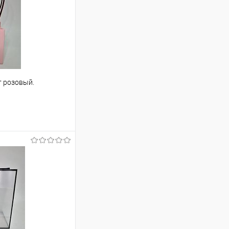
т розовый.
ину
Сравнение
В наличии