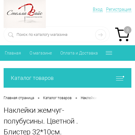
Вход
Регистрация
0
Главная
О магазине
Оплата и Доставка
Каталог товаров
•
•
•
Главная страница
Каталог товаров
Наклейки
Наклейки жемчуг
Наклейки жемчуг-
полубусины. Цветной .
Блистер 32*10см.