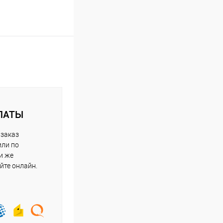
ЛАТЫ
 заказ
или по
и же
йте онлайн.