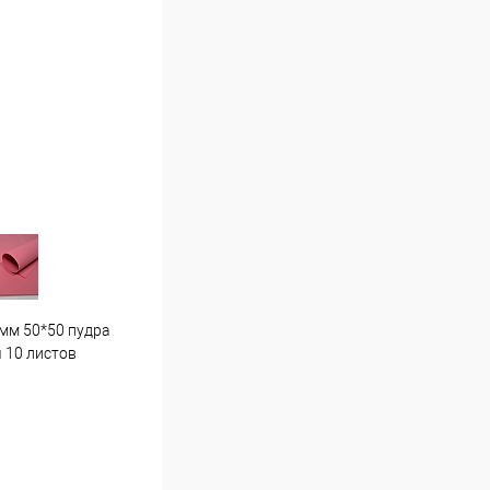
мм 50*50 пудра
Гортензия средняя . Г7 светло
Пион
 10 листов
розовая
16 ш