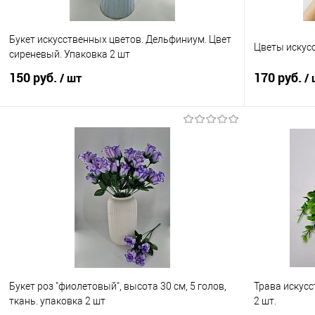
Букет искусственных цветов. Дельфиниум. Цвет
Цветы искусс
сиреневый. Упаковка 2 шт
150 руб.
170 руб.
/ шт
/
В корзину
Купить в 1 клик
Сравнение
Купить в 1
В избранное
В наличии
В избранно
Букет роз "фиолетовый", высота 30 см, 5 голов,
Трава искусс
ткань. упаковка 2 шт
2 шт.