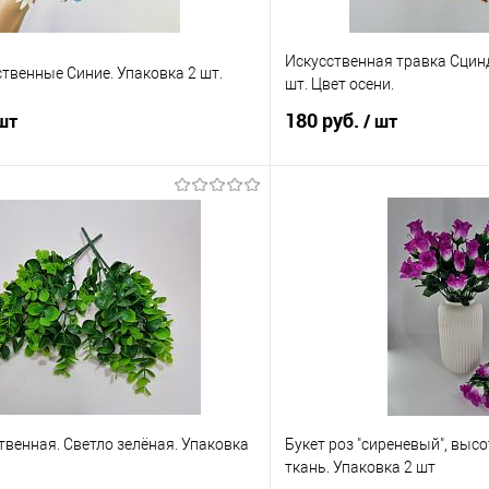
Искусственная травка Сцинд
твенные Синие. Упаковка 2 шт.
шт. Цвет осени.
180 руб.
 шт
/ шт
В корзину
Подпис
 клик
Сравнение
Купить в 1 клик
е
В наличии
В избранное
твенная. Светло зелёная. Упаковка
Букет роз "сиреневый", высот
ткань. Упаковка 2 шт