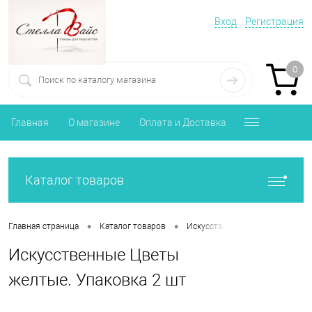
Вход
Регистрация
0
Главная
О магазине
Оплата и Доставка
Каталог товаров
•
•
•
Главная страница
Каталог товаров
Искусственные цветы
Иск
Искусственные Цветы
желтые. Упаковка 2 шт