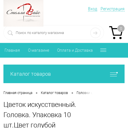
Вход
Регистрация
0
Главная
О магазине
Оплата и Доставка
Каталог товаров
•
•
•
Главная страница
Каталог товаров
Головки цветов
Цветок ис
Цветок искусственный.
Головка. Упаковка 10
шт.Цвет голубой