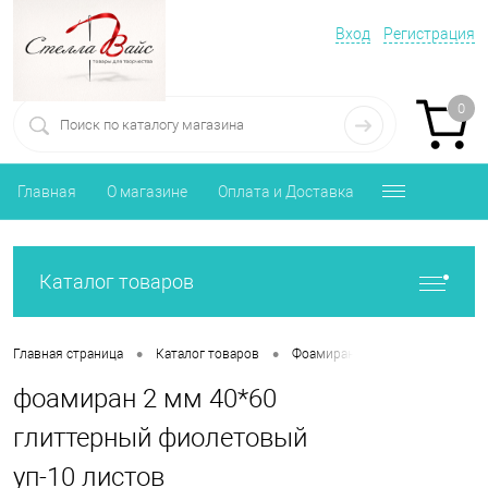
Вход
Регистрация
0
Главная
О магазине
Оплата и Доставка
Каталог товаров
•
•
•
Главная страница
Каталог товаров
Фоамиран, Фетр, Изолон
Ф
фоамиран 2 мм 40*60
глиттерный фиолетовый
уп-10 листов