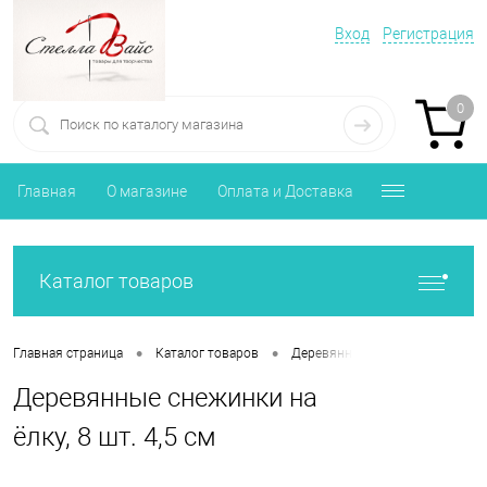
Вход
Регистрация
0
Главная
О магазине
Оплата и Доставка
Каталог товаров
•
•
•
Главная страница
Каталог товаров
Деревянные заготовки
Дер
Деревянные снежинки на
ёлку, 8 шт. 4,5 см