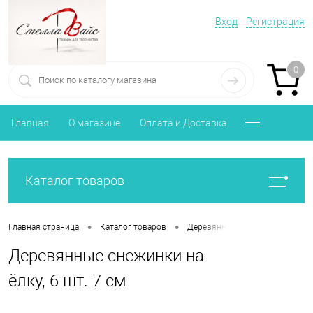
Вход
Регистрация
0
Главная
О магазине
Оплата и Доставка
Каталог товаров
•
•
•
Главная страница
Каталог товаров
Деревянные заготовки
Дер
Деревянные снежинки на
ёлку, 6 шт. 7 см