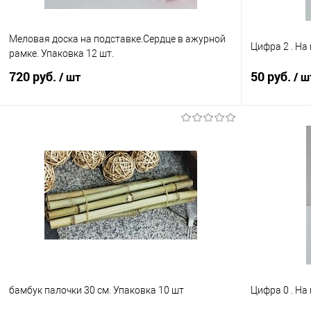
Меловая доска на подставке.Сердце в ажурной
Цифра 2 . На
рамке. Упаковка 12 шт.
720 руб.
50 руб.
/ шт
/ ш
В корзину
Купить в 1 клик
Сравнение
Купить в 1
В избранное
В наличии
В избранно
бамбук палочки 30 см. Упаковка 10 шт
Цифра 0 . На