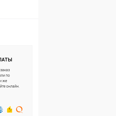
ЛАТЫ
 заказ
или по
и же
йте онлайн.