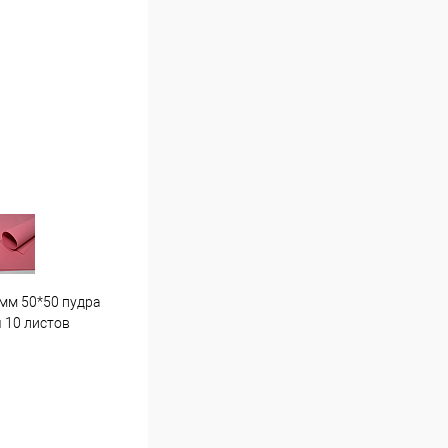
мм 50*50 пудра
Гортензия средняя . Г7 светло
Пион
 10 листов
розовая
16 ш