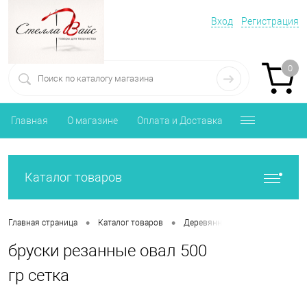
Вход
Регистрация
0
Главная
О магазине
Оплата и Доставка
Каталог товаров
•
•
•
Главная страница
Каталог товаров
Деревянные заготовки
бру
бруски резанные овал 500
гр сетка