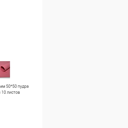
мм 50*50 пудра
Гортензия средняя . Г7 светло
Пион
 10 листов
розовая
16 ш