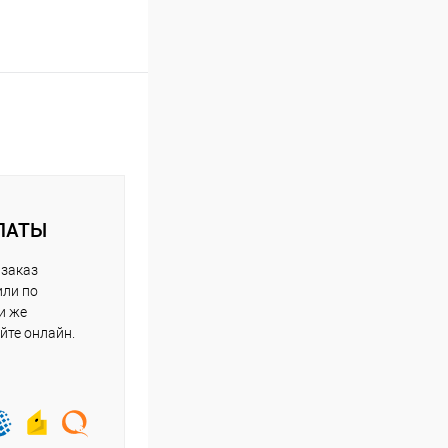
ЛАТЫ
 заказ
или по
и же
йте онлайн.