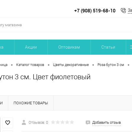
+7 (908) 519-68-10
З
ка
Акции
Оптовикам
Статьи
•
•
•
•
ница
Каталог товаров
Цветы декоративные
Роза бутон 3 см
утон 3 см. Цвет фиолетовый
КИ
ПОХОЖИЕ ТОВАРЫ
Отзывов: 0
Добавить отзыв