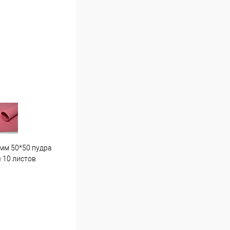
мм 50*50 пудра
Гортензия средняя . Г7 светло
Пион
 10 листов
розовая
16 ш