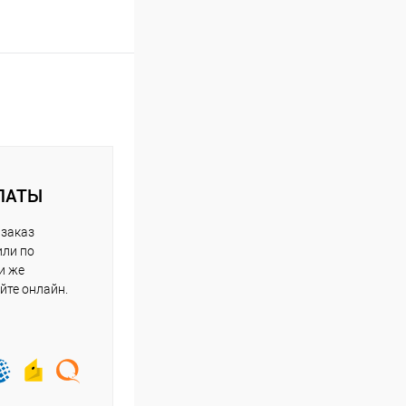
ЛАТЫ
 заказ
или по
и же
йте онлайн.