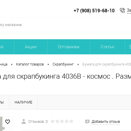
+7 (908) 519-68-10
З
ка
Акции
Оптовикам
Статьи
•
•
•
ница
Каталог товаров
Скрапбукинг
Бумага для скрапбукинга 403
 для скрапбукинга 4036В - космос . Раз
РЫ
НАЛИЧИЕ
Отзывов: 0
Добавить отзыв