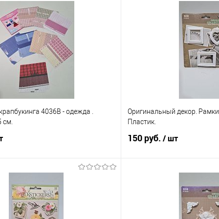
крапбукинга 4036В - одежда .
Оригинальный декор. Рамки 
 см.
Пластик.
150 руб.
т
/ шт
В корзину
В корз
 клик
Сравнение
Купить в 1 клик