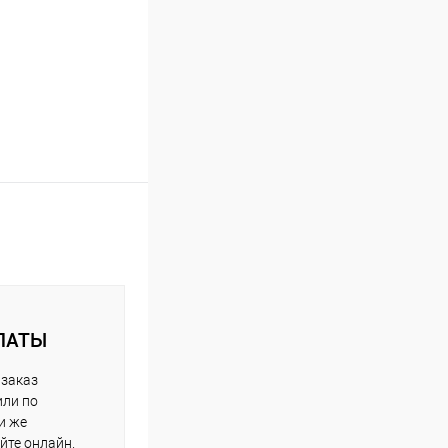
ЛАТЫ
 заказ
или по
и же
йте онлайн.