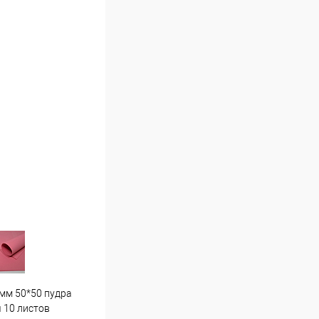
мм 50*50 пудра
Гортензия средняя . Г7 светло
Пион
 10 листов
розовая
16 ш