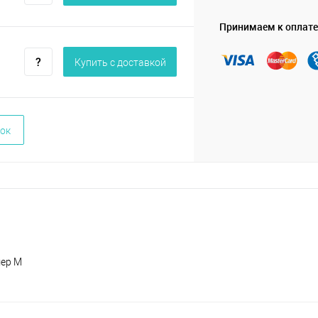
Принимаем к оплате
Купить c доставкой
ок
мер М