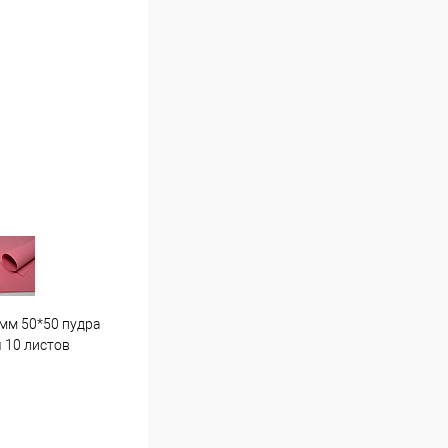
мм 50*50 пудра
Гортензия средняя . Г7 светло
Пион
 10 листов
розовая
16 ш