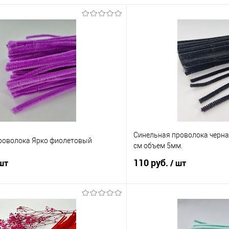
Синельная проволока черная
роволока Ярко фиолетовый
см объем 5мм.
110 руб.
 шт
/ шт
В корзину
В корз