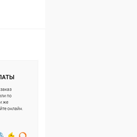
ЛАТЫ
 заказ
или по
и же
йте онлайн.