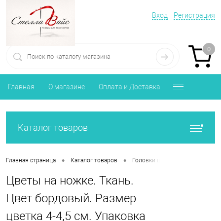
Вход
Регистрация
0
Главная
О магазине
Оплата и Доставка
Каталог товаров
•
•
•
Главная страница
Каталог товаров
Головки цветов
Цветы на н
Цветы на ножке. Ткань.
Цвет бордовый. Размер
цветка 4-4,5 см. Упаковка