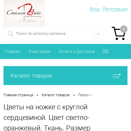
Вход
Регистрация
0
Главная
О магазине
Оплата и Доставка
Каталог товаров
•
•
•
Главная страница
Каталог товаров
Головки цветов
Цветы на н
Цветы на ножке с круглой
сердцевиной. Цвет светло-
оранжевый. Ткань. Размер