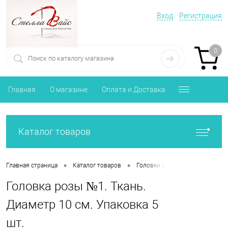
Вход
Регистрация
0
Главная
О магазине
Оплата и Доставка
Каталог товаров
•
•
•
Главная страница
Каталог товаров
Головки цветов
Головка р
Головка розы №1. Ткань.
Диаметр 10 см. Упаковка 5
шт.