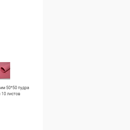
мм 50*50 пудра
Гортензия средняя . Г7 светло
Пион
 10 листов
розовая
16 ш