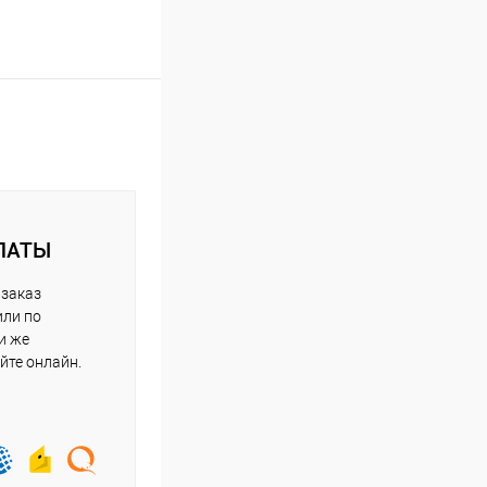
ЛАТЫ
 заказ
или по
и же
йте онлайн.