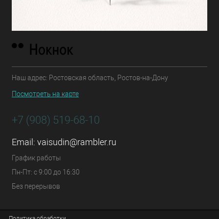
Наш адрес: Ростовская область, Ростов-на-Дону
Посмотреть на карте
+7 (908) 519-68-10
Email:
vaisudin@rambler.ru
График работы
Пн-Пт: с 9:00 до 16:30
Без перерывов
Политика обработки