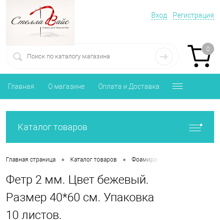
Вход
Регистрация
0
Главная
О магазине
Оплата и Доставка
Каталог товаров
•
•
•
Главная страница
Каталог товаров
Фоамиран, Фетр, Изолон
ф
Фетр 2 мм. Цвет бежевый.
Размер 40*60 см. Упаковка
10 листов.