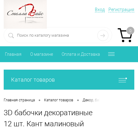
Вход
Регистрация
0
Главная
О магазине
Оплата и Доставка
Каталог товаров
•
•
•
Главная страница
Каталог товаров
Декор, бабочки, птички
3D 
3D бабочки декоративные
12 шт. Кант малиновый