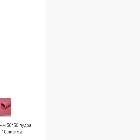
мм 50*50 пудра
Гортензия средняя . Г7 светло
Пион
 10 листов
розовая
16 ш