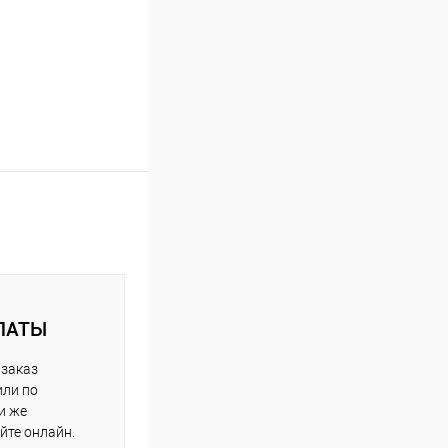
ЛАТЫ
 заказ
или по
и же
йте онлайн.