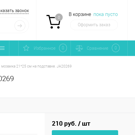
аказать звонок
В корзине
пока пусто
0
Оформить заказ
0
0
Избранное
Сравнение
 мозаика 21*25 см на подставке. JA20269
0269
210 руб.
/ шт