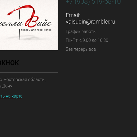
+7 (908) 519-68-10
Email:
vaisudin@rambler.ru
График работы
Пн-Пт: с 9:00 до 16:30
Без перерывов
: Ростовская область,
а-Дону
ть на карте