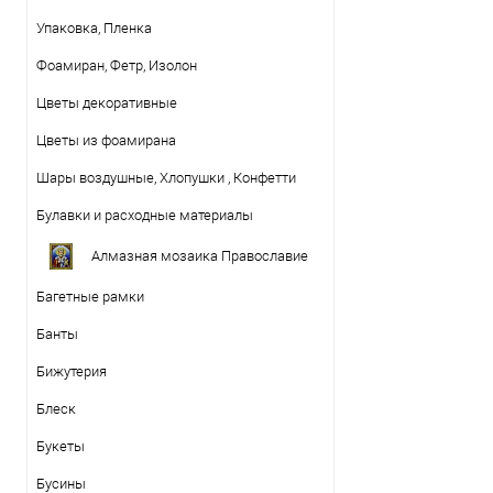
Упаковка, Пленка
Фоамиран, Фетр, Изолон
Цветы декоративные
Цветы из фоамирана
Шары воздушные, Хлопушки , Конфетти
Булавки и расходные материалы
Алмазная мозаика Православие
Багетные рамки
Банты
Бижутерия
Блеск
Букеты
Бусины