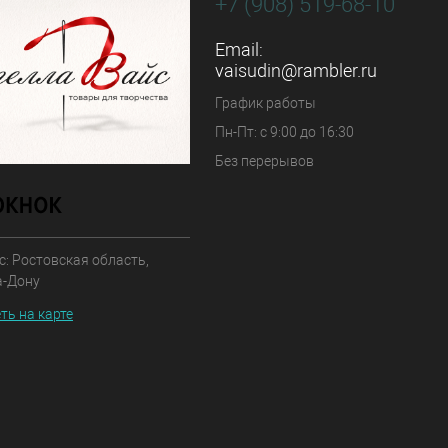
+7 (908) 519-68-10
Email:
vaisudin@rambler.ru
График работы
Пн-Пт: с 9:00 до 16:30
Без перерывов
: Ростовская область,
а-Дону
ть на карте