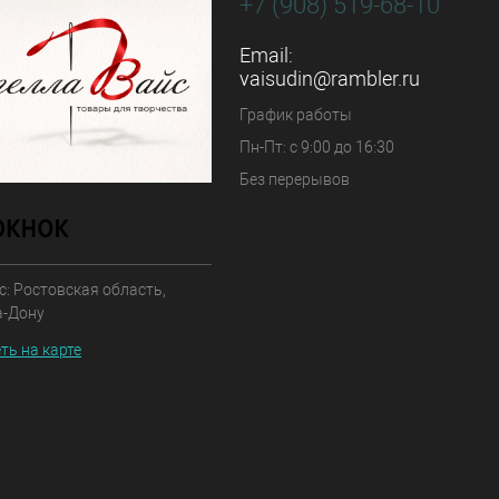
+7 (908) 519-68-10
Email:
vaisudin@rambler.ru
График работы
Пн-Пт: с 9:00 до 16:30
Без перерывов
: Ростовская область,
а-Дону
ть на карте