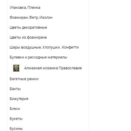
Упаковка, Пленка
Фоамиран, Фетр, Изолон
Цветы декоративные
Цветы из фоамирана
Шары воздушные, Хлопушки , Конфетти
Булавки и расходные материалы
Алмазная мозаика Православие
Багетные рамки
Банты
Бижутерия
Блеск
Букеты
Бусины